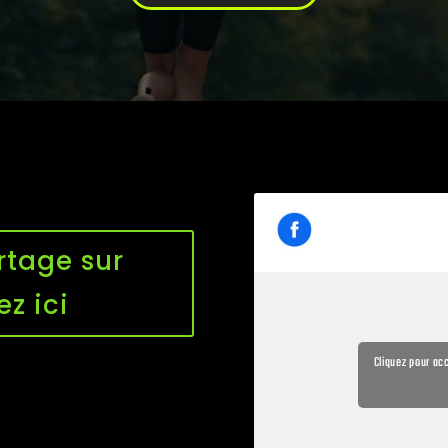
rtage sur
ez ici
Cliquez pour ac