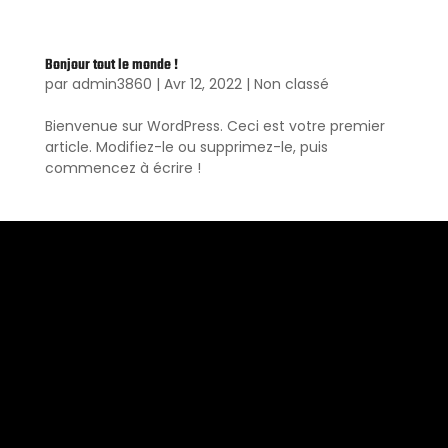
Bonjour tout le monde !
par
admin3860
|
Avr 12, 2022
|
Non classé
Bienvenue sur WordPress. Ceci est votre premier
article. Modifiez-le ou supprimez-le, puis
commencez à écrire !