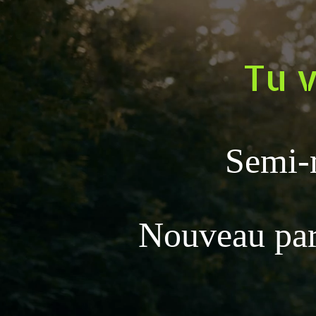
Lecteur
vidéo
Tu v
Semi-
Nouveau par